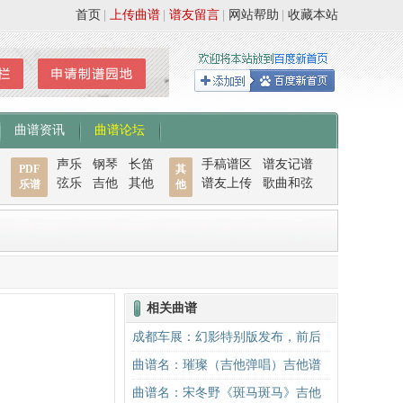
首页
|
上传曲谱
|
谱友留言
|
网站帮助
|
收藏本站
曲谱资讯
曲谱论坛
声乐
钢琴
长笛
手稿谱区
谱友记谱
PDF
其
弦乐
吉他
其他
谱友上传
歌曲和弦
乐谱
他
相关曲谱
成都车展：幻影特别版发布，前后
排隔断
曲谱名：璀璨（吉他弹唱）吉他谱
曲谱名：宋冬野《斑马斑马》吉他