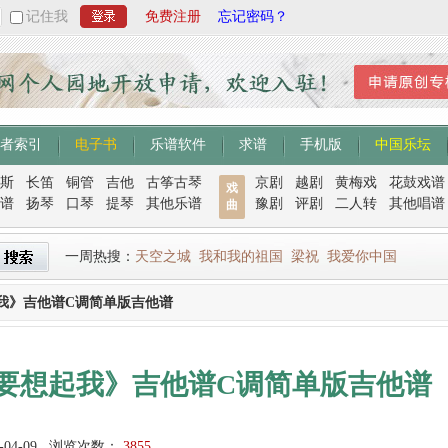
记住我
免费注册
忘记密码？
者索引
电子书
乐谱软件
求谱
手机版
中国乐坛
斯
长笛
铜管
吉他
古筝古琴
京剧
越剧
黄梅戏
花鼓戏谱
戏
谱
扬琴
口琴
提琴
其他乐谱
豫剧
评剧
二人转
其他唱谱
曲
一周热搜：
天空之城
我和我的祖国
梁祝
我爱你中国
我》吉他谱C调简单版吉他谱
要想起我》吉他谱C调简单版吉他谱
-04-09
浏览次数：
3855