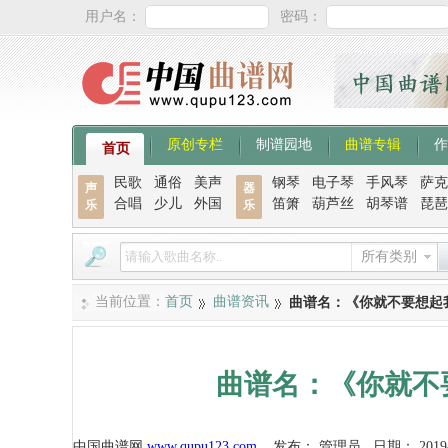
用户名：
密码：
原创专栏
制谱园地
曲谱专辑
作
首页
民歌
通俗
美声
钢琴
电子琴
手风琴
萨克
声
器
合唱
少儿
外国
笛箫
葫芦丝
胡琴谱
琵琶
乐
乐
所有类别
当前位置：
首页
曲谱资讯
曲谱名：《你就不要想起
曲谱名：《你就不
中国曲谱网
www.qupu123.com
发布：
管理员
日期：
2019