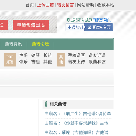
首页
|
上传曲谱
|
谱友留言
|
网站帮助
|
收藏本站
曲谱资讯
曲谱论坛
声乐
钢琴
长笛
手稿谱区
谱友记谱
PDF
其
弦乐
吉他
其他
谱友上传
歌曲和弦
乐谱
他
相关曲谱
曲谱名：《胡广生》吉他谱C调简单
版（酷音小伟吉他弹唱教学）吉他
曲谱名：《你就不要想起我》吉他
谱
谱C调简单版吉他谱
曲谱名：璀璨（吉他弹唱）吉他谱