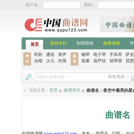
用户名：
密码：
原创专栏
制谱园地
曲谱专辑
作
首页
民歌
通俗
美声
钢琴
电子琴
手风琴
萨克
声
器
合唱
少儿
外国
笛箫
葫芦丝
胡琴谱
琵琶
乐
乐
所有类别
当前位置：
首页
曲谱资讯
曲谱名：夜空中最亮的星
曲谱名
中国曲谱网
www.qupu123.com
发布：
管理员
日期：
2019