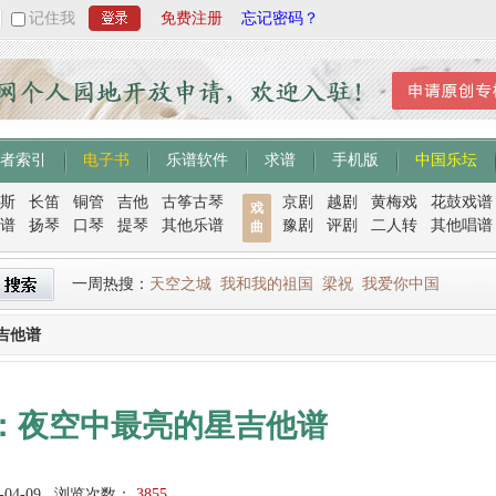
记住我
免费注册
忘记密码？
者索引
电子书
乐谱软件
求谱
手机版
中国乐坛
斯
长笛
铜管
吉他
古筝古琴
京剧
越剧
黄梅戏
花鼓戏谱
戏
谱
扬琴
口琴
提琴
其他乐谱
豫剧
评剧
二人转
其他唱谱
曲
一周热搜：
天空之城
我和我的祖国
梁祝
我爱你中国
吉他谱
：夜空中最亮的星吉他谱
-04-09
浏览次数：
3855