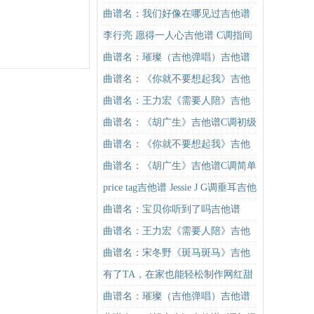
谱G调初级进阶版（酷音小伟吉他教
曲谱名：我们好像在哪见过吉他谱
学）吉他谱
李行亮 愿得一人心吉他谱 C调指间
吉他版
曲谱名：璀璨（吉他弹唱）吉他谱
曲谱名：《你就不要想起我》吉他
谱C调简单版吉他谱
曲谱名：王力宏《需要人陪》吉他
谱C调原版（酷音小伟吉他教学）吉
曲谱名：《胡广生》吉他谱C调初级
他谱
进阶版（酷音小伟吉他弹唱教学）
曲谱名：《你就不要想起我》吉他
吉他谱
谱C调简单版吉他谱
曲谱名：《胡广生》吉他谱C调简单
版（酷音小伟吉他弹唱教学）吉他
price tag吉他谱 Jessie J G调垂耳吉他
谱
版
曲谱名：宝贝你听到了吗吉他谱
曲谱名：王力宏《需要人陪》吉他
谱C调原版（酷音小伟吉他教学）吉
曲谱名：宋冬野《斑马斑马》吉他
他谱
谱G调初级进阶版（酷音小伟吉他教
有了TA，在家也能轻松制作网红甜
学）吉他谱
品！
曲谱名：璀璨（吉他弹唱）吉他谱