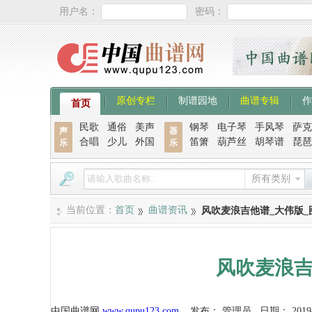
用户名：
密码：
原创专栏
制谱园地
曲谱专辑
作
首页
民歌
通俗
美声
钢琴
电子琴
手风琴
萨克
声
器
合唱
少儿
外国
笛箫
葫芦丝
胡琴谱
琵琶
乐
乐
所有类别
当前位置：
首页
曲谱资讯
风吹麦浪吉他谱_大伟版_
风吹麦浪吉
中国曲谱网
www.qupu123.com
发布：
管理员
日期：
2019