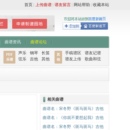
首页
|
上传曲谱
|
谱友留言
|
网站帮助
|
收藏本站
曲谱资讯
曲谱论坛
声乐
钢琴
长笛
手稿谱区
谱友记谱
PDF
其
弦乐
吉他
其他
谱友上传
歌曲和弦
乐谱
他
相关曲谱
曲谱名：宋冬野《斑马斑马》吉他
谱C调简单版（酷音小伟吉他教学）
曲谱名：《你就不要想起我》吉他
吉他谱
谱C调简单版吉他谱
曲谱名：宋冬野《斑马斑马》吉他