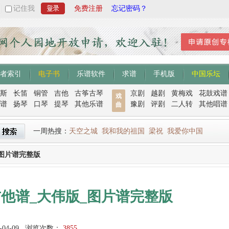
记住我
免费注册
忘记密码？
者索引
电子书
乐谱软件
求谱
手机版
中国乐坛
斯
长笛
铜管
吉他
古筝古琴
京剧
越剧
黄梅戏
花鼓戏谱
戏
谱
扬琴
口琴
提琴
其他乐谱
豫剧
评剧
二人转
其他唱谱
曲
一周热搜：
天空之城
我和我的祖国
梁祝
我爱你中国
图片谱完整版
他谱_大伟版_图片谱完整版
-04-09
浏览次数：
3855