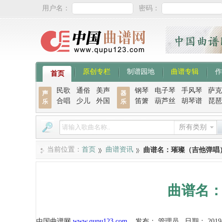
用户名：
密码：
原创专栏
制谱园地
曲谱专辑
作
首页
民歌
通俗
美声
钢琴
电子琴
手风琴
萨克
声
器
合唱
少儿
外国
笛箫
葫芦丝
胡琴谱
琵琶
乐
乐
所有类别
当前位置：
首页
曲谱资讯
曲谱名：璀璨（吉他弹唱
曲谱名
中国曲谱网
www.qupu123.com
发布：
管理员
日期：
2019