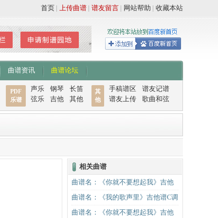
首页
|
上传曲谱
|
谱友留言
|
网站帮助
|
收藏本站
曲谱资讯
曲谱论坛
声乐
钢琴
长笛
手稿谱区
谱友记谱
PDF
其
弦乐
吉他
其他
谱友上传
歌曲和弦
乐谱
他
相关曲谱
曲谱名：《你就不要想起我》吉他
谱C调简单版吉他谱
曲谱名：《我的歌声里》吉他谱C调
精华版 曲婉婷 高音教编配吉他谱
曲谱名：《你就不要想起我》吉他