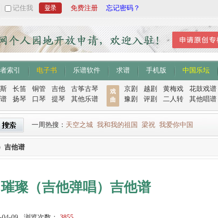
记住我
免费注册
忘记密码？
者索引
电子书
乐谱软件
求谱
手机版
中国乐坛
斯
长笛
铜管
吉他
古筝古琴
京剧
越剧
黄梅戏
花鼓戏谱
戏
谱
扬琴
口琴
提琴
其他乐谱
豫剧
评剧
二人转
其他唱谱
曲
一周热搜：
天空之城
我和我的祖国
梁祝
我爱你中国
）吉他谱
：璀璨（吉他弹唱）吉他谱
-04-09
浏览次数：
3855