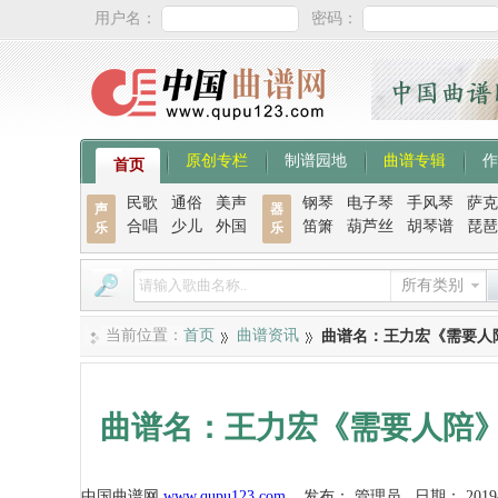
用户名：
密码：
原创专栏
制谱园地
曲谱专辑
作
首页
民歌
通俗
美声
钢琴
电子琴
手风琴
萨克
声
器
合唱
少儿
外国
笛箫
葫芦丝
胡琴谱
琵琶
乐
乐
所有类别
当前位置：
首页
曲谱资讯
曲谱名：王力宏《需要人
曲谱名：王力宏《需要人陪
中国曲谱网
www.qupu123.com
发布：
管理员
日期：
2019