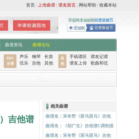
首页
|
上传曲谱
|
谱友留言
|
网站帮助
|
收藏本站
曲谱资讯
曲谱论坛
声乐
钢琴
长笛
手稿谱区
谱友记谱
PDF
其
弦乐
吉他
其他
谱友上传
歌曲和弦
乐谱
他
相关曲谱
曲谱名：宋冬野《斑马斑马》吉他
）吉他谱
谱C调简单版（酷音小伟吉他教学）
曲谱名：《胡广生》吉他谱C调初级
吉他谱
进阶版（酷音小伟吉他弹唱教学）
曲谱名：宋冬野《斑马斑马》吉他