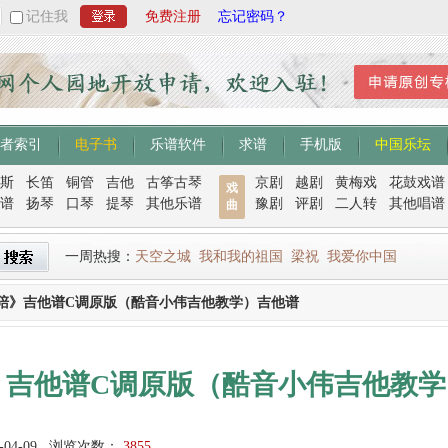
记住我
免费注册
忘记密码？
者索引
电子书
乐谱软件
求谱
手机版
中国乐坛
斯
长笛
铜管
吉他
古筝古琴
京剧
越剧
黄梅戏
花鼓戏谱
戏
谱
扬琴
口琴
提琴
其他乐谱
豫剧
评剧
二人转
其他唱谱
曲
一周热搜：
天空之城
我和我的祖国
梁祝
我爱你中国
陪》吉他谱C调原版（酷音小伟吉他教学）吉他谱
》吉他谱C调原版（酷音小伟吉他教学
-04-09
浏览次数：
3855