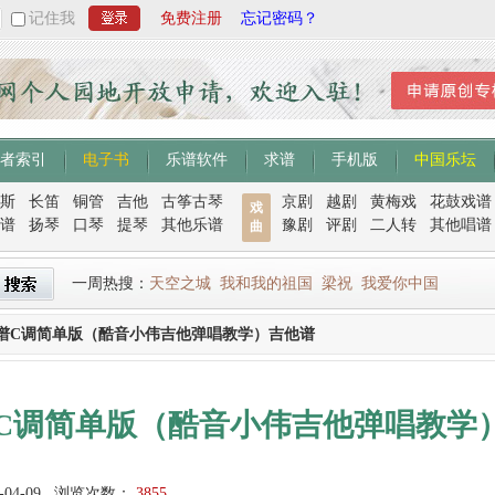
记住我
免费注册
忘记密码？
者索引
电子书
乐谱软件
求谱
手机版
中国乐坛
斯
长笛
铜管
吉他
古筝古琴
京剧
越剧
黄梅戏
花鼓戏谱
戏
谱
扬琴
口琴
提琴
其他乐谱
豫剧
评剧
二人转
其他唱谱
曲
一周热搜：
天空之城
我和我的祖国
梁祝
我爱你中国
谱C调简单版（酷音小伟吉他弹唱教学）吉他谱
C调简单版（酷音小伟吉他弹唱教学
-04-09
浏览次数：
3855