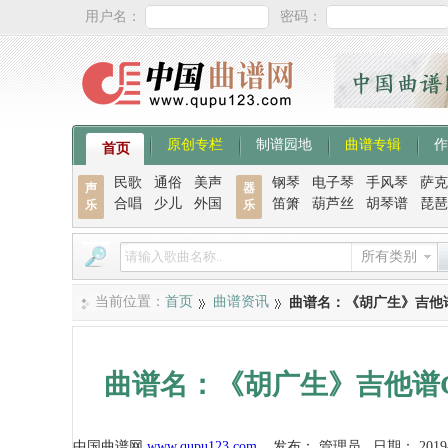
用户名：
密码：
原创专栏
制谱园地
曲谱专辑
作
首页
民歌
通俗
美声
钢琴
电子琴
手风琴
萨克
声
器
合唱
少儿
外国
笛箫
葫芦丝
胡琴谱
琵琶
乐
乐
所有类别
当前位置：
首页
曲谱资讯
曲谱名：《胡广生》吉他
曲谱名：《胡广生》吉他谱
中国曲谱网
www.qupu123.com
发布：
管理员
日期：
2019