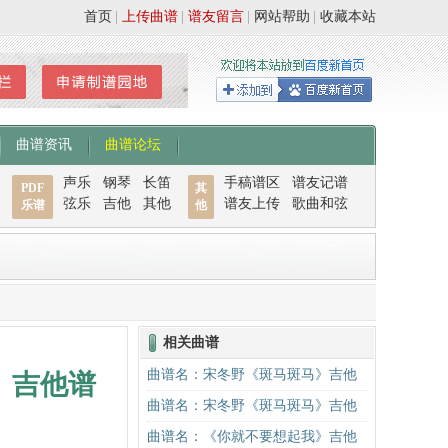
首页
|
上传曲谱
|
谱友留言
|
网站帮助
|
收藏本站
曲谱资讯
曲谱论坛
声乐
钢琴
长笛
手稿谱区
谱友记谱
PDF
其
弦乐
吉他
其他
谱友上传
歌曲和弦
乐谱
他
相关曲谱
曲谱名：宋冬野《斑马斑马》吉他
）吉他谱
谱C调简单版（酷音小伟吉他教学）
曲谱名：宋冬野《斑马斑马》吉他
吉他谱
谱C调简单版（酷音小伟吉他教学）
曲谱名：《你就不要想起我》吉他