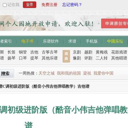
记住我
免费注册
忘记密码？
者索引
电子书
乐谱软件
求谱
手机版
中国乐坛
斯
长笛
铜管
吉他
古筝古琴
京剧
越剧
黄梅戏
花鼓戏谱
戏
谱
扬琴
口琴
提琴
其他乐谱
豫剧
评剧
二人转
其他唱谱
曲
一周热搜：
天空之城
我和我的祖国
梁祝
我爱你中国
谱C调初级进阶版（酷音小伟吉他弹唱教学）吉他谱
C调初级进阶版（酷音小伟吉他弹唱教
谱