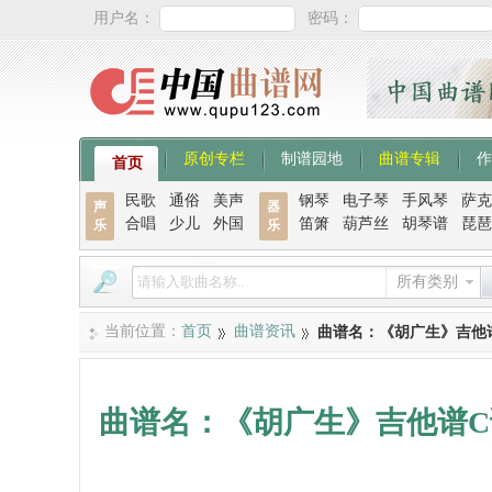
用户名：
密码：
原创专栏
制谱园地
曲谱专辑
作
首页
民歌
通俗
美声
钢琴
电子琴
手风琴
萨克
声
器
合唱
少儿
外国
笛箫
葫芦丝
胡琴谱
琵琶
乐
乐
所有类别
当前位置：
首页
曲谱资讯
曲谱名：《胡广生》吉他
曲谱名：《胡广生》吉他谱