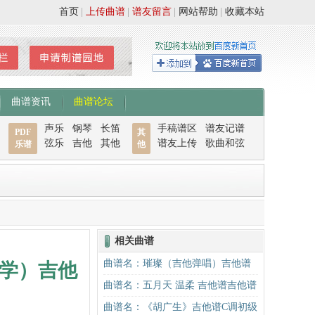
首页
|
上传曲谱
|
谱友留言
|
网站帮助
|
收藏本站
曲谱资讯
曲谱论坛
声乐
钢琴
长笛
手稿谱区
谱友记谱
PDF
其
弦乐
吉他
其他
谱友上传
歌曲和弦
乐谱
他
相关曲谱
曲谱名：璀璨（吉他弹唱）吉他谱
学）吉他
曲谱名：五月天 温柔 吉他谱吉他谱
曲谱名：《胡广生》吉他谱C调初级