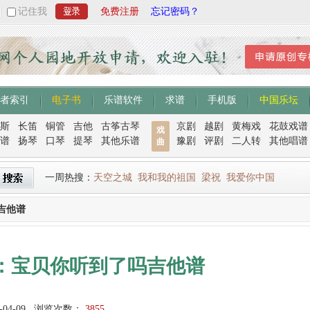
记住我
免费注册
忘记密码？
者索引
电子书
乐谱软件
求谱
手机版
中国乐坛
斯
长笛
铜管
吉他
古筝古琴
京剧
越剧
黄梅戏
花鼓戏谱
戏
谱
扬琴
口琴
提琴
其他乐谱
豫剧
评剧
二人转
其他唱谱
曲
一周热搜：
天空之城
我和我的祖国
梁祝
我爱你中国
吉他谱
：宝贝你听到了吗吉他谱
-04-09
浏览次数：
3855