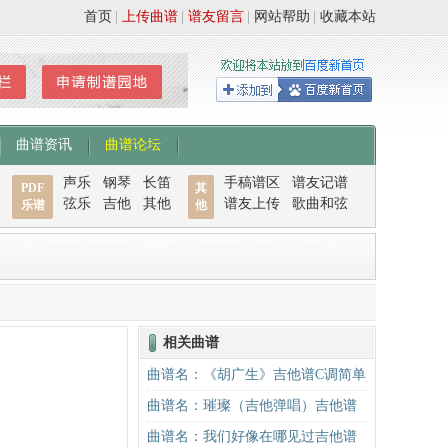
首页
|
上传曲谱
|
谱友留言
|
网站帮助
|
收藏本站
曲谱资讯
曲谱论坛
声乐
钢琴
长笛
手稿谱区
谱友记谱
PDF
其
弦乐
吉他
其他
谱友上传
歌曲和弦
乐谱
他
相关曲谱
曲谱名：《胡广生》吉他谱C调简单
版（酷音小伟吉他弹唱教学）吉他
曲谱名：璀璨（吉他弹唱）吉他谱
谱
曲谱名：我们好像在哪见过吉他谱