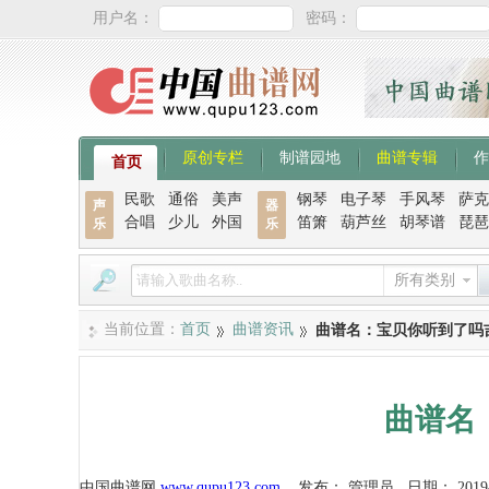
用户名：
密码：
原创专栏
制谱园地
曲谱专辑
作
首页
民歌
通俗
美声
钢琴
电子琴
手风琴
萨克
声
器
合唱
少儿
外国
笛箫
葫芦丝
胡琴谱
琵琶
乐
乐
所有类别
当前位置：
首页
曲谱资讯
曲谱名：宝贝你听到了吗
曲谱名
中国曲谱网
www.qupu123.com
发布：
管理员
日期：
2019