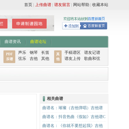
首页
|
上传曲谱
|
谱友留言
|
网站帮助
|
收藏本站
曲谱资讯
曲谱论坛
声乐
钢琴
长笛
手稿谱区
谱友记谱
PDF
其
弦乐
吉他
其他
谱友上传
歌曲和弦
乐谱
他
相关曲谱
曲谱名：璀璨（吉他弹唱）吉他谱
曲谱名：抖音热曲《假如》吉他谱C
调入门版 信乐团 高音教编配吉他谱
曲谱名：《你就不要想起我》吉他