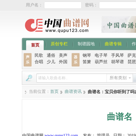
用户名：
密码：
原创专栏
制谱园地
曲谱专辑
作
首页
民歌
通俗
美声
钢琴
电子琴
手风琴
萨克
声
器
合唱
少儿
外国
笛箫
葫芦丝
胡琴谱
琵琶
乐
乐
所有类别
当前位置：
首页
曲谱资讯
曲谱名：宝贝你听到了吗
曲谱名
中国曲谱网
www.qupu123.com
发布：
管理员
日期：
2019