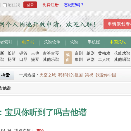
记住我
免费注册
忘记密码？
者索引
电子书
乐谱软件
求谱
手机版
中国乐坛
斯
长笛
铜管
吉他
古筝古琴
京剧
越剧
黄梅戏
花鼓戏谱
戏
谱
扬琴
口琴
提琴
其他乐谱
豫剧
评剧
二人转
其他唱谱
曲
一周热搜：
天空之城
我和我的祖国
梁祝
我爱你中国
吉他谱
：宝贝你听到了吗吉他谱
-04-09
浏览次数：
3855