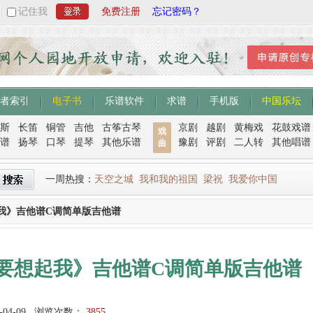
记住我
免费注册
忘记密码？
者索引
电子书
乐谱软件
求谱
手机版
中国乐坛
斯
长笛
铜管
吉他
古筝古琴
京剧
越剧
黄梅戏
花鼓戏谱
戏
谱
扬琴
口琴
提琴
其他乐谱
豫剧
评剧
二人转
其他唱谱
曲
一周热搜：
天空之城
我和我的祖国
梁祝
我爱你中国
我》吉他谱C调简单版吉他谱
要想起我》吉他谱C调简单版吉他谱
-04-09
浏览次数：
3855