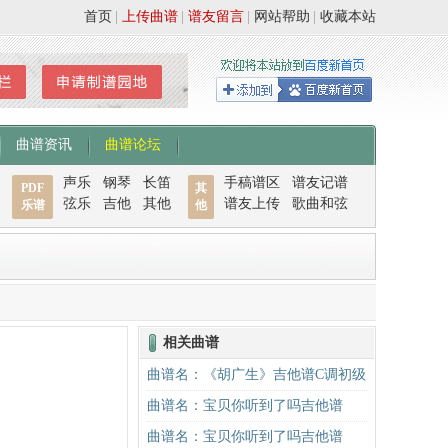
首页
|
上传曲谱
|
谱友留言
|
网站帮助
|
收藏本站
曲谱资讯
曲谱论坛
声乐
钢琴
长笛
手稿谱区
谱友记谱
PDF
其
弦乐
吉他
其他
谱友上传
歌曲和弦
乐谱
他
相关曲谱
曲谱名：《胡广生》吉他谱C调初级
进阶版（酷音小伟吉他弹唱教学）
曲谱名：宝贝你听到了吗吉他谱
吉他谱
曲谱名：宝贝你听到了吗吉他谱