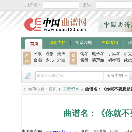
用户名：
密码：
原创专栏
制谱园地
曲谱专辑
作
首页
民歌
通俗
美声
钢琴
电子琴
手风琴
萨克
声
器
合唱
少儿
外国
笛箫
葫芦丝
胡琴谱
琵琶
乐
乐
所有类别
当前位置：
首页
曲谱资讯
曲谱名：《你就不要想起
曲谱名：《你就不
中国曲谱网
www.qupu123.com
发布：
管理员
日期：
2019