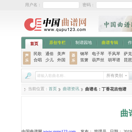
用户名：
密码：
原创专栏
制谱园地
曲谱专辑
作
首页
民歌
通俗
美声
钢琴
电子琴
手风琴
萨克
声
器
合唱
少儿
外国
笛箫
葫芦丝
胡琴谱
琵琶
乐
乐
所有类别
当前位置：
首页
曲谱资讯
曲谱名：丁香花吉他谱
曲
中国曲谱网
www.qupu123.com
发布：
管理员
日期：
2019