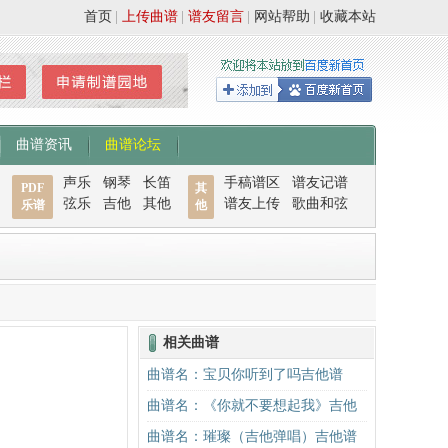
首页
|
上传曲谱
|
谱友留言
|
网站帮助
|
收藏本站
曲谱资讯
曲谱论坛
声乐
钢琴
长笛
手稿谱区
谱友记谱
PDF
其
弦乐
吉他
其他
谱友上传
歌曲和弦
乐谱
他
相关曲谱
曲谱名：宝贝你听到了吗吉他谱
曲谱名：《你就不要想起我》吉他
谱C调简单版吉他谱
曲谱名：璀璨（吉他弹唱）吉他谱