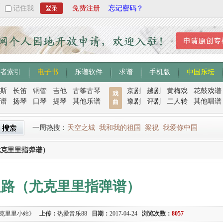
记住我
免费注册
忘记密码？
者索引
电子书
乐谱软件
求谱
手机版
中国乐坛
斯
长笛
铜管
吉他
古筝古琴
京剧
越剧
黄梅戏
花鼓戏谱
戏
谱
扬琴
口琴
提琴
其他乐谱
豫剧
评剧
二人转
其他唱谱
曲
一周热搜：
天空之城
我和我的祖国
梁祝
我爱你中国
尤克里里指弹谱）
之路（尤克里里指弹谱）
尤克里里小站》
上传：
热爱音乐88
日期：
2017-04-24
浏览次数：
8057