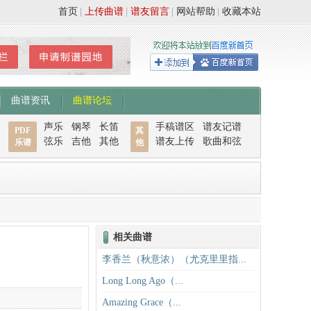
首页
|
上传曲谱
|
谱友留言
|
网站帮助
|
收藏本站
曲谱资讯
曲谱论坛
声乐
钢琴
长笛
手稿谱区
谱友记谱
PDF
其
弦乐
吉他
其他
谱友上传
歌曲和弦
乐谱
他
相关曲谱
李香兰（秋意浓）（尤克里里指...
Long Long Ago（...
Amazing Grace（...