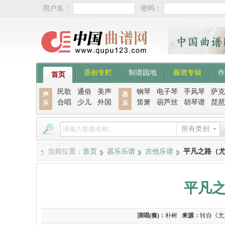
用户名：
密码：
原创专栏
制谱园地
曲谱专辑
作
首页
民歌
通俗
美声
钢琴
电子琴
手风琴
萨克
声
器
合唱
少儿
外国
笛箫
葫芦丝
胡琴谱
琵琶
乐
乐
所有类别
当前位置：
首页
器乐乐谱
吉他乐谱
平凡之路（
平凡
演唱(奏)：
朴树
来源：
转自《