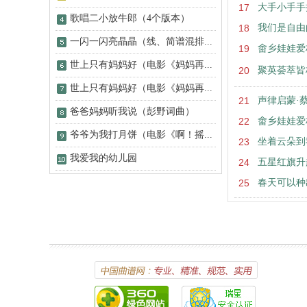
17
大手小手手
歌唱二小放牛郎（4个版本）
18
我们是自由
一闪一闪亮晶晶（线、简谱混排...
19
畬乡娃娃爱
世上只有妈妈好（电影《妈妈再...
20
聚英荟萃皆
世上只有妈妈好（电影《妈妈再...
21
声律启蒙·
爸爸妈妈听我说（彭野词曲）
22
畬乡娃娃爱
爷爷为我打月饼（电影《啊！摇...
23
坐着云朵到
我爱我的幼儿园
24
五星红旗升
25
春天可以种