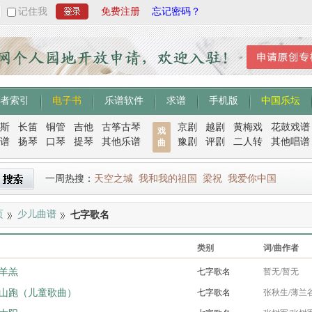
记住我
免费注册
忘记密码？
者索引
电子书
乐谱软件
求谱
手机版
中国乐坛
斯
长笛
铜管
吉他
古筝古琴
京剧
越剧
黄梅戏
花鼓戏谱
戏
谱
扬琴
口琴
提琴
其他乐谱
豫剧
评剧
二人转
其他唱谱
曲
一周热搜：
天空之城
我和我的祖国
梁祝
我爱你中国
页
少儿曲谱
七字歌名
类别
词/曲作者
羊羔
七字歌名
暂无/暂无
山跑（儿童歌曲）
七字歌名
张秋生/薄兰