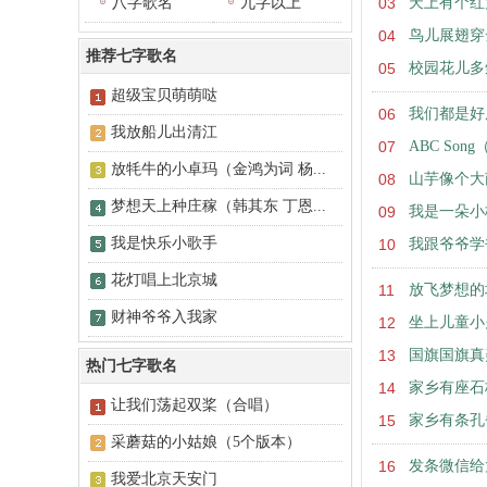
八字歌名
九字以上
03
天上有个红
04
鸟儿展翅穿
推荐七字歌名
05
校园花儿多
超级宝贝萌萌哒
06
我们都是好
我放船儿出清江
07
ABC Son
放牦牛的小卓玛（金鸿为词 杨...
08
山芋像个大
梦想天上种庄稼（韩其东 丁恩...
09
我是一朵小
我是快乐小歌手
10
我跟爷爷学
花灯唱上北京城
11
放飞梦想的
财神爷爷入我家
12
坐上儿童小
13
国旗国旗真
热门七字歌名
14
家乡有座石
让我们荡起双桨（合唱）
15
家乡有条孔
采蘑菇的小姑娘（5个版本）
16
发条微信给
我爱北京天安门