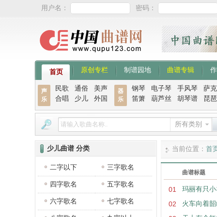
用户名：
密码：
原创专栏
制谱园地
曲谱专辑
作
首页
民歌
通俗
美声
钢琴
电子琴
手风琴
萨克
声
器
合唱
少儿
外国
笛箫
葫芦丝
胡琴谱
琵琶
乐
乐
所有类别
少儿曲谱 分类
当前位置：
首
二字以下
三字歌名
曲谱标题
四字歌名
五字歌名
01
玛丽有只小
六字歌名
七字歌名
02
火车向着韶