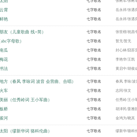
太阳
七字歌名
张树军/张树
云霄
七字歌名
岳永祥/张遇
鲜艳
七字歌名
岳永祥/张遇
朋友（儿童歌曲 线+简）
七字歌名
张世楷/祝昌
g（abc字母歌）
七字歌名
暂无/暂无
南瓜
七字歌名
封心林/囧苏
梅花
七字歌名
李艳华/王凯
书法
七字歌名
黄启中/胡俊
地方（春凤 李咏词 波音 会营曲、合唱）
七字歌名
春凤 李咏/波
火车
七字歌名
志同/张文
美丽（任秀岭词 王小军曲）
七字歌名
任秀岭/王小
板桥
七字歌名
胡泽民/姜雅
雀河
七字歌名
金鸿为/晓其
太阳（缪新华词 骆科伦曲）
七字歌名
缪新华/骆科