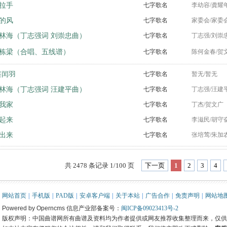
拉手
七字歌名
李幼容/龚耀
的风
七字歌名
家委会/家委
林海（丁志强词 刘崇忠曲）
七字歌名
丁志强/刘崇
栋梁（合唱、五线谱）
七字歌名
陈何金春/贺
蔡闰羽
七字歌名
暂无/暂无
林海（丁志强词 汪建平曲）
七字歌名
丁志强/汪建
我家
七字歌名
丁杰/贺文广
起来
七字歌名
李滋民/胡守
出来
七字歌名
张培莺/朱加
共 2478 条记录 1/100 页
下一页
1
2
3
4
网站首页
|
手机版
|
PAD版
|
安卓客户端
|
关于本站
|
广告合作
|
免责声明
|
网站地
Powered by Operncms 信息产业部备案号：
闽ICP备09023413号-2
版权声明：中国曲谱网所有曲谱及资料均为作者提供或网友推荐收集整理而来，仅供