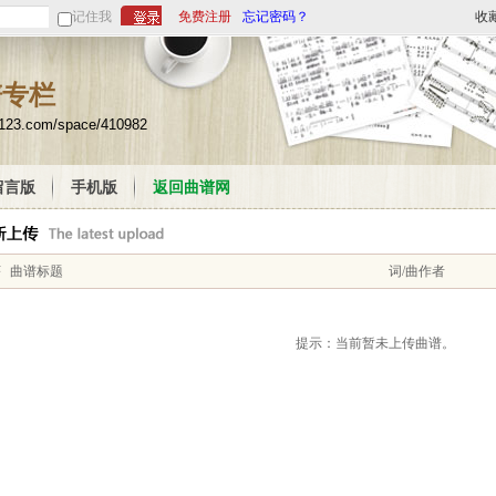
记住我
免费注册
忘记密码？
收
谱专栏
u123.com/space/410982
留言版
手机版
返回曲谱网
序
曲谱标题
词/曲作者
提示：当前暂未上传曲谱。