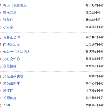
7
有人问我住哪里
叶大九/刘小君
8
耒水音浪
江江/刘小君
9
过年好
林红/刘小君
0
小云朵
李欣瑶/刘小君
1
青春正当时
刘小君/刘小君
2
向快乐出发
王美洪/刘小君
3
你是一个大写的人
陈世慧/刘小君
4
把心交给你
戴月归/刘小君
5
夜星情缘
罗秦理/刘小君
6
又见油茶飘香
王美洪/刘小君
7
梦为田园叟
胡代松/刘小君
8
湘江忆
肖正民/刘小君
9
长师你好
刘小君/刘小君
0
2020
李学全/刘小君