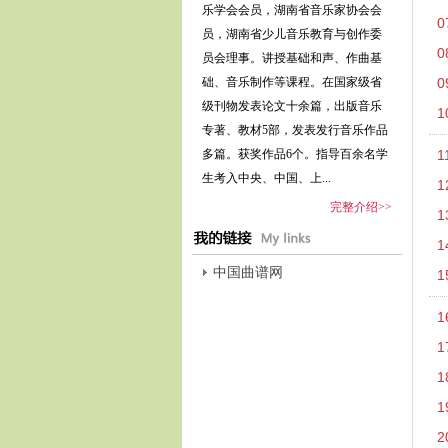
乐学会会员，湖南省音乐家协会会
0
员，湖南省少儿音乐教育与创作委
0
员会理事。讲授基础和声、作曲基
础、音乐制作等课程。在国家级省
0
级刊物发表论文十余篇，出版音乐
1
专著、教材5部，发表发行音乐作品
多篇。获奖作品6个。指导百余名学
1
生考入中央、中国、上...
1
完整介绍>>
1
1
中国曲谱网
1
1
1
1
1
2