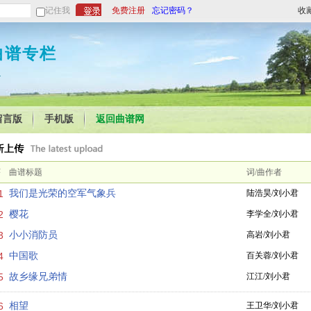
记住我
免费注册
忘记密码？
收
曲谱专栏
4
留言版
手机版
返回曲谱网
序
曲谱标题
词/曲作者
1
我们是光荣的空军气象兵
陆浩昊/刘小君
2
樱花
李学全/刘小君
3
小小消防员
高岩/刘小君
4
中国歌
百关蓉/刘小君
5
故乡缘兄弟情
江江/刘小君
6
相望
王卫华/刘小君