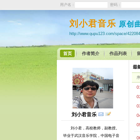
用户名：
密码：
刘小君音乐
原创
http://www.qupu123.com/space/42208
首页
作者简介
作品列表
0
0
0
刘小君音乐
0
0
刘小君，高校教师，副教授。
毕业于武汉音乐学院，中国电子音
0