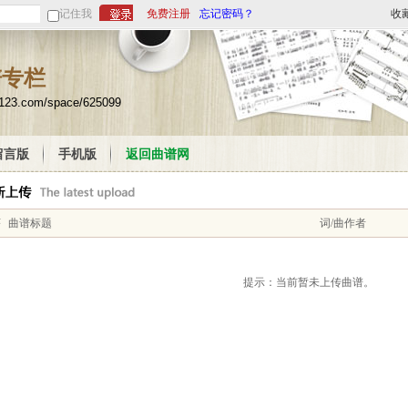
记住我
免费注册
忘记密码？
收
谱专栏
u123.com/space/625099
留言版
手机版
返回曲谱网
序
曲谱标题
词/曲作者
提示：当前暂未上传曲谱。