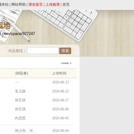
藏本站
|
网站帮助
|
谱友留言
|
上传曲谱
|
首页
园地
23.com/space/927247
作品查找：
演唱(奏)
上传时间
—
2026-06-23
安儿陈
2026-06-22
孙艺琪
2026-06-17
孙艺琪
2026-06-06
向思思
2026-06-05
郭少杰、河…
2026-06-04