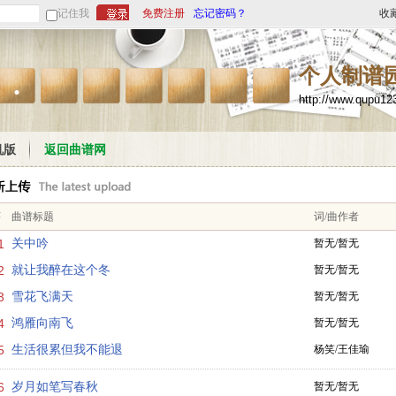
记住我
免费注册
忘记密码？
收
个人制谱
..
http://www.qupu1
机版
返回曲谱网
序
曲谱标题
词/曲作者
1
关中吟
暂无/暂无
2
就让我醉在这个冬
暂无/暂无
3
雪花飞满天
暂无/暂无
4
鸿雁向南飞
暂无/暂无
5
生活很累但我不能退
杨笑/王佳瑜
6
岁月如笔写春秋
暂无/暂无