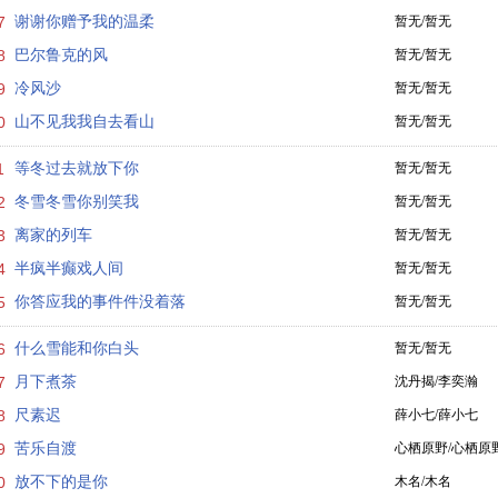
7
谢谢你赠予我的温柔
暂无/暂无
8
巴尔鲁克的风
暂无/暂无
9
冷风沙
暂无/暂无
0
山不见我我自去看山
暂无/暂无
1
等冬过去就放下你
暂无/暂无
2
冬雪冬雪你别笑我
暂无/暂无
3
离家的列车
暂无/暂无
4
半疯半癫戏人间
暂无/暂无
5
你答应我的事件件没着落
暂无/暂无
6
什么雪能和你白头
暂无/暂无
7
月下煮茶
沈丹揭/李奕瀚
8
尺素迟
薛小七/薛小七
9
苦乐自渡
心栖原野/心栖原
0
放不下的是你
木名/木名