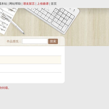
藏本站
|
网站帮助
|
谱友留言
|
上传曲谱
|
首页
作品查找：
勿转载。