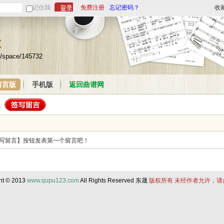
记住我
免费注册
忘记密码？
收
栏
m/space/145732
留言版
手机版
返回曲谱网
写留言】按钮发表第一个留言吧！
ht © 2013
www.qupu123.com
All Rights Reserved 东晟
版权所有 未经作者允许，请