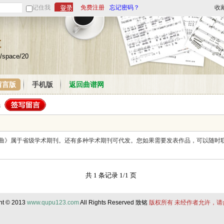
记住我
免费注册
忘记密码？
收
栏
/space/20
留言版
手机版
返回曲谱网
于省级学术期刊。还有多种学术期刊可代发。您如果需要发表作品，可以随时联系我， 电话：15
共 1 条记录 1/1 页
ht © 2013
www.qupu123.com
All Rights Reserved 致铭
版权所有 未经作者允许，请