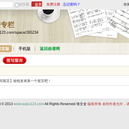
记住我
免费注册
忘记密码？
收
谱专栏
u123.com/space/265234
留言版
手机版
返回曲谱网
写留言】按钮发表第一个留言吧！
t © 2013
www.qupu123.com
All Rights Reserved 张文全
版权所有 未经作者允许，