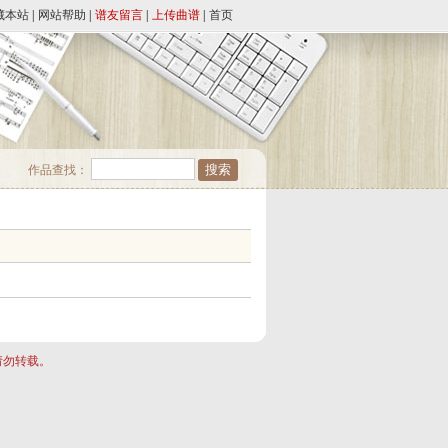
藏本站
|
网站帮助
|
谱友留言
|
上传曲谱
|
首页
作品查找：
请勿转载。