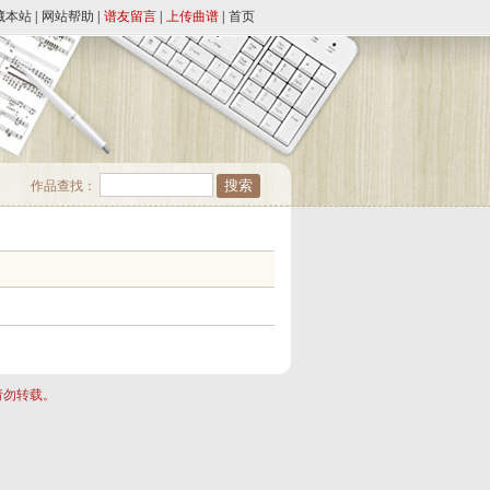
藏本站
|
网站帮助
|
谱友留言
|
上传曲谱
|
首页
作品查找：
请勿转载。