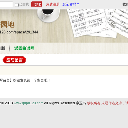
记住我
免费注册
忘记密码？
收
谱园地
u123.com/space/291344
机版
返回曲谱网
写留言】按钮发表第一个留言吧！
t © 2013
www.qupu123.com
All Rights Reserved 廖玉书
版权所有 未经作者允许，