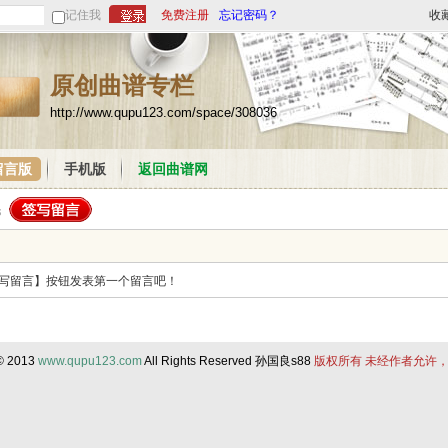
记住我
免费注册
忘记密码？
收
原创曲谱专栏
http://www.qupu123.com/space/308036
留言版
手机版
返回曲谱网
写留言】按钮发表第一个留言吧！
 © 2013
www.qupu123.com
All Rights Reserved 孙国良s88
版权所有 未经作者允许