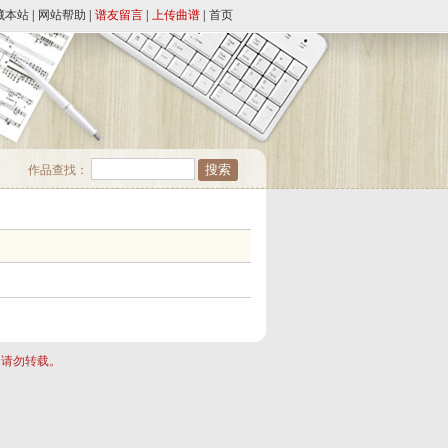
藏本站
|
网站帮助
|
谱友留言
|
上传曲谱
|
首页
作品查找：
，请勿转载。