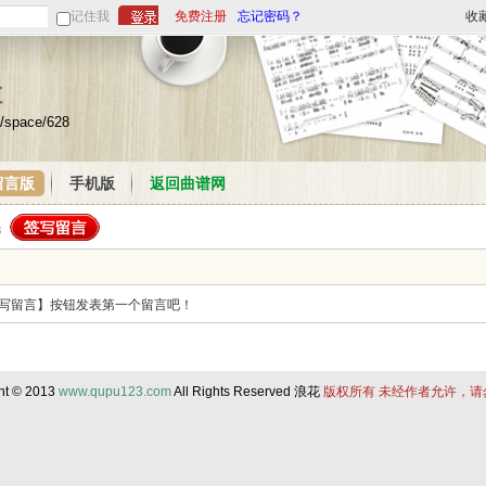
记住我
免费注册
忘记密码？
收
栏
/space/628
留言版
手机版
返回曲谱网
写留言】按钮发表第一个留言吧！
ht © 2013
www.qupu123.com
All Rights Reserved 浪花
版权所有 未经作者允许，请