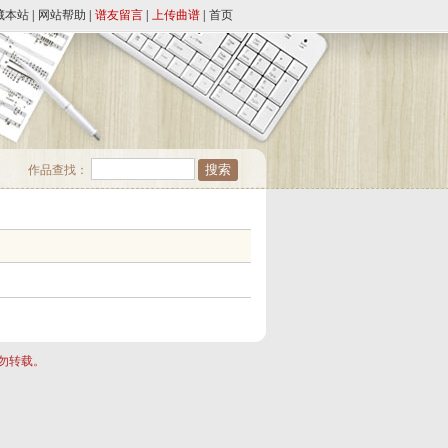
藏本站
|
网站帮助
|
谱友留言
|
上传曲谱
|
首页
作品查找：
勿转载。