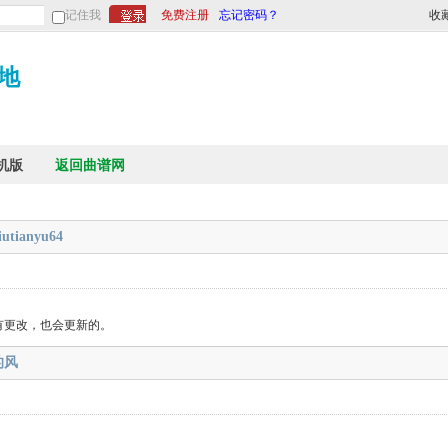
记住我
免费注册
忘记密码？
收
地
机版
返回曲谱网
iutianyu64
有更改，也会更新的。
的风