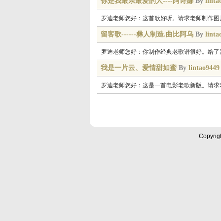
你是我最亲最爱的人----阿诗娜
By
linta
罗迪老师您好：这首歌好听。请求老师制作图片简
留客歌------彝人制造.曲比阿乌
By
linta
罗迪老师您好：你制作经典老歌谱很好。给了新
我是一片云、爱情甜如蜜
By
lintao9449
罗迪老师您好：这是一首电影老歌新版。请求
Copyrig