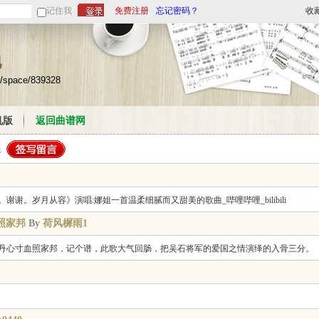
记住我
免费注册
忘记密码？
收
地
m/space/839328
机版
返回曲谱网
谢。岁月从容》演唱:娜姐一首温柔细腻而又甜美的歌曲_哔哩哔哩_bilibili
照家邦
By
荷风樨雨1
丹心寸血照家邦，记个谱，此歌大气回肠，把吴石将军的爱国之情演绎的入骨三分。