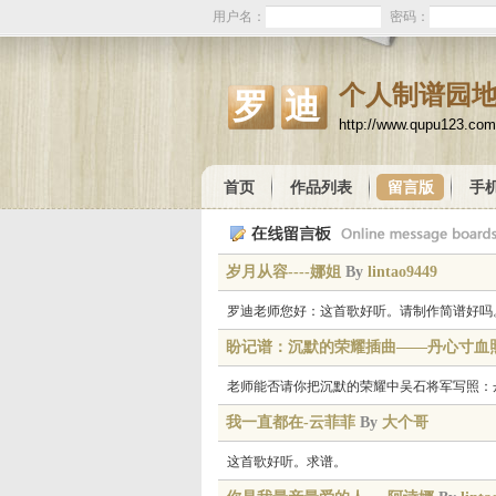
用户名：
密码：
个人制谱园
罗迪
http://www.qupu123.co
首页
作品列表
留言版
手
岁月从容----娜姐
By
lintao9449
罗迪老师您好：这首歌好听。请制作简谱好吗。谢
盼记谱：沉默的荣耀插曲——丹心寸血
老师能否请你把沉默的荣耀中吴石将军写照：
我一直都在-云菲菲
By
大个哥
这首歌好听。求谱。