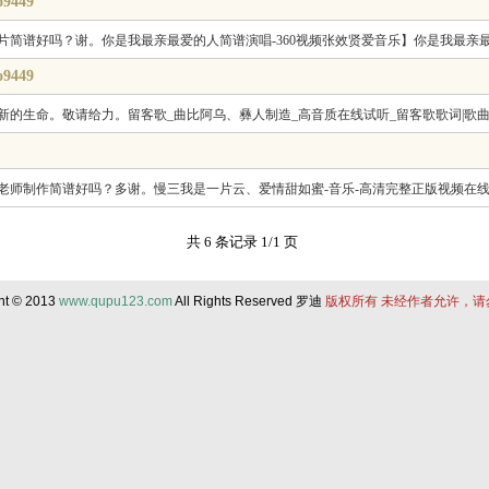
o9449
谱好吗？谢。你是我最亲最爱的人简谱演唱-360视频张效贤爱音乐】你是我最亲最爱的人
o9449
的生命。敬请给力。留客歌_曲比阿乌、彝人制造_高音质在线试听_留客歌歌词|歌曲下
老师制作简谱好吗？多谢。慢三我是一片云、爱情甜如蜜-音乐-高清完整正版视频在线
共 6 条记录 1/1 页
ht © 2013
www.qupu123.com
All Rights Reserved 罗迪
版权所有 未经作者允许，请