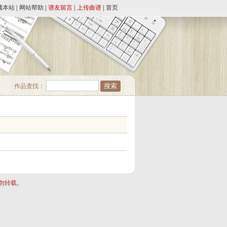
藏本站
|
网站帮助
|
谱友留言
|
上传曲谱
|
首页
作品查找：
勿转载。