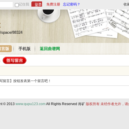
记住我
免费注册
忘记密码？
收
栏
m/space/88324
留言版
手机版
返回曲谱网
写留言】按钮发表第一个留言吧！
ht © 2013
www.qupu123.com
All Rights Reserved 肖矿
版权所有 未经作者允许，请