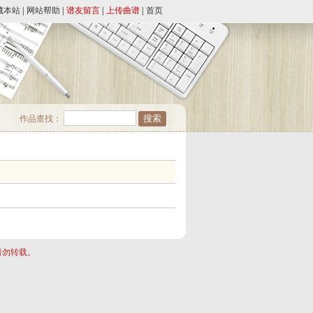
藏本站
|
网站帮助
|
谱友留言
|
上传曲谱
|
首页
作品查找：
请勿转载。