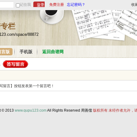
记住我
免费注册
忘记密码？
收
谱专栏
u123.com/space/88872
留言版
手机版
返回曲谱网
写留言】按钮发表第一个留言吧！
t © 2013
www.qupu123.com
All Rights Reserved 周善儒
版权所有 未经作者允许，