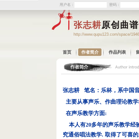
用户名：
密码：
张志耕
原创曲谱
http://www.qupu123.com/space/194
首页
作者简介
作品列表
张志耕 笔名：乐林，系中国
主要从事声乐、作曲理论教学
在声乐教学方面:
本人有20多年的声乐教学经验
究通俗唱法教学. 取得了可喜