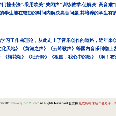
声门撞击法".采用欧美"关闭声"训练教学.使解决"高音难
惑的学生能在较短的时间内解决高音问题.其培养的学生有
学习了作曲理论，从此走上了音乐创作的道路，近年来
文化天地》《黄河之声》《云岭歌声》等国内音乐刊物上
圆》《梅花颂》《牡丹吟》《祖国，我心中的歌》《啊！
t © 2013
www.qupu123.com
All Rights Reserved 张志耕
版权所有 未经作者允许，