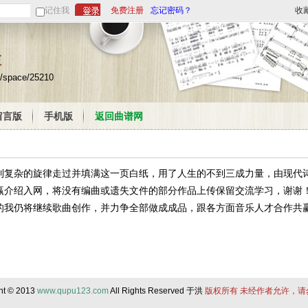
记住我
免费注册
忘记密码？
收
栏
m/space/25210
留言版
手机版
返回曲谱网
唱到复杂的旋律走过并填满这一页白纸，用了人生的不到三成力量，由现代
赢介绍入网，将没有编曲或遗失文件的部分作品上传保留交流学习，谢谢
的我仍将继续歌曲创作，并力争全部做成成品，跟各方面音乐人才合作共
ht © 2013
www.qupu123.com
All Rights Reserved 于洪
版权所有 未经作者允许，请