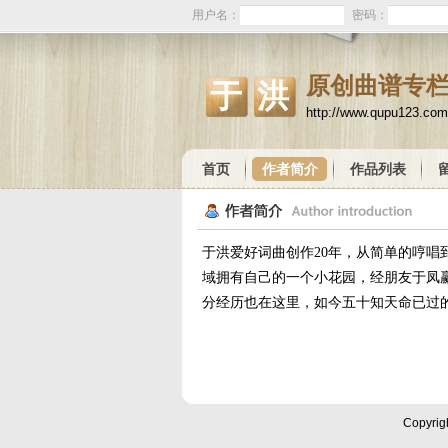
用户名：
密码：
原创曲谱专
于洪
http://www.qupu123.co
首页
作者简介
作品列表
于洪爱好词曲创作20年，从简单的哼
域拥有自己的一个小花园，经朋友于凤
分经历也在这里，如今五十知天命已过
Copyrig