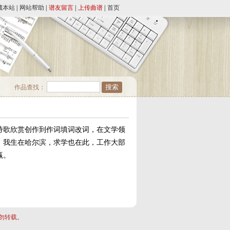
藏本站
|
网站帮助
|
谱友留言
|
上传曲谱
|
首页
作品查找：
诗歌欣赏创作到作词填词改词，在文学领
！我生在哈尔滨，求学也在此，工作大部
赢。
勿转载。