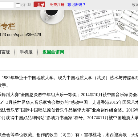
记住我
免费注册
忘记密码？
收
谱专栏
u123.com/space/356429
留言版
手机版
返回曲谱网
1982年毕业于中国地质大学。现为中国地质大学（武汉）艺术与传媒学
歌手。
器乐舞蹈大赛”全国总决赛中年组声乐一等奖；2014年10月获中国音乐家
5年3月获世界华人音乐家协会举办的“感动中国，走进香港2015年国际艺术节
法音乐节“国际中国唱法原创音乐作品展评大赛”业余创作组金奖。2016
年9月获得中国好品牌网站“影响力书画家”称号。2017年11月被中国地质
联合会等单位收藏。创作的歌曲（词曲）有：雪域桃花，湘西迎宾歌，天