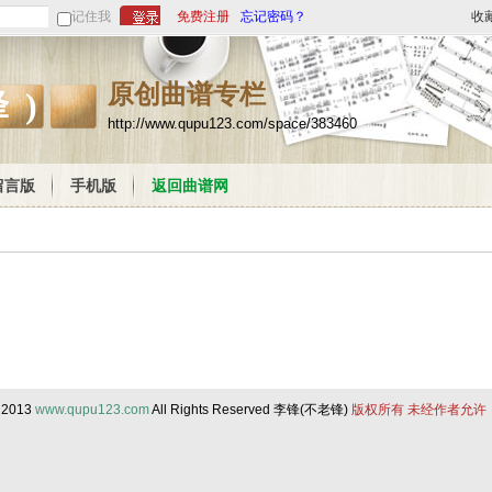
记住我
免费注册
忘记密码？
收
原创曲谱专栏
锋)
http://www.qupu123.com/space/383460
留言版
手机版
返回曲谱网
© 2013
www.qupu123.com
All Rights Reserved 李锋(不老锋)
版权所有 未经作者允许