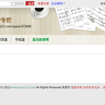
记住我
免费注册
忘记密码？
收
谱专栏
u123.com/space/473668
留言版
手机版
返回曲谱网
t © 2013
www.qupu123.com
All Rights Reserved 宋雨竹
版权所有 未经作者允许，