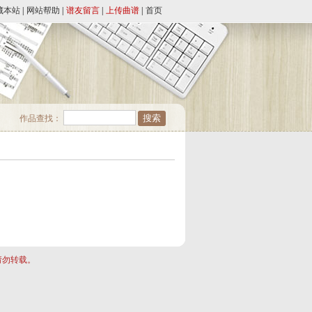
藏本站
|
网站帮助
|
谱友留言
|
上传曲谱
|
首页
作品查找：
请勿转载。