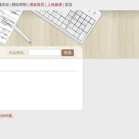
藏本站
|
网站帮助
|
谱友留言
|
上传曲谱
|
首页
作品查找：
请勿转载。