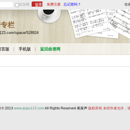
记住我
免费注册
忘记密码？
收
谱专栏
u123.com/space/528924
留言版
手机版
返回曲谱网
t © 2013
www.qupu123.com
All Rights Reserved 蒋家声
版权所有 未经作者允许，