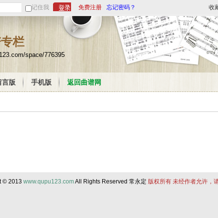
记住我
免费注册
忘记密码？
收
谱专栏
u123.com/space/776395
留言版
手机版
返回曲谱网
t © 2013
www.qupu123.com
All Rights Reserved 常永定
版权所有 未经作者允许，