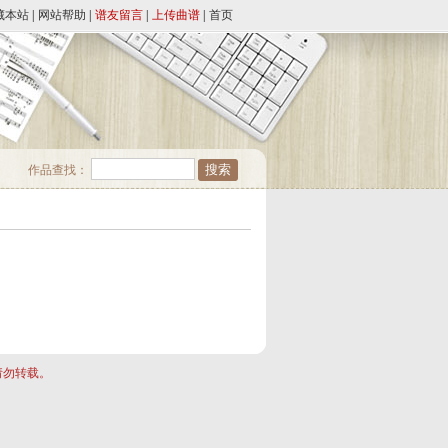
藏本站
|
网站帮助
|
谱友留言
|
上传曲谱
|
首页
作品查找：
请勿转载。