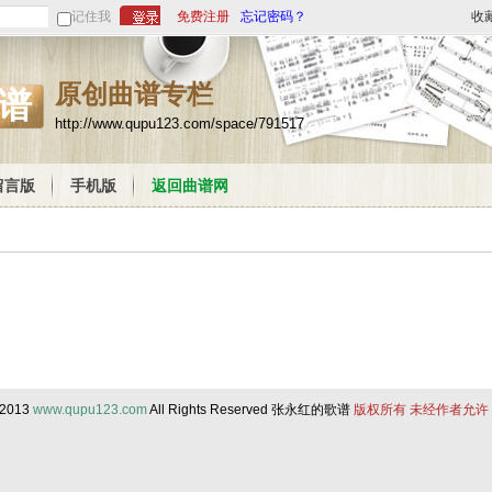
记住我
免费注册
忘记密码？
收
原创曲谱专栏
谱
http://www.qupu123.com/space/791517
留言版
手机版
返回曲谱网
 2013
www.qupu123.com
All Rights Reserved 张永红的歌谱
版权所有 未经作者允