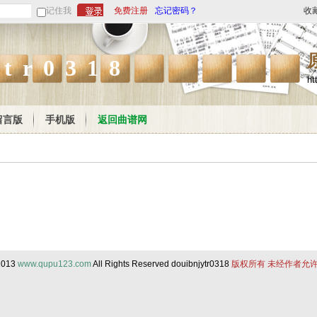
记住我
免费注册
忘记密码？
收
ytr0318
ht
留言版
手机版
返回曲谱网
 2013
www.qupu123.com
All Rights Reserved douibnjytr0318
版权所有 未经作者允