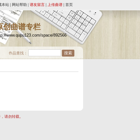
藏本站
|
网站帮助
|
谱友留言
|
上传曲谱
|
首页
原创曲谱专栏
tp://www.qupu123.com/space/892566
作品查找：
许，请勿转载。