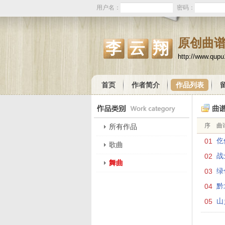
用户名：
密码：
原创曲
李云翔
http://www.qup
首页
作者简介
作品列表
序
曲
所有作品
01
仡
歌曲
02
战
舞曲
03
绿
04
黔
05
山