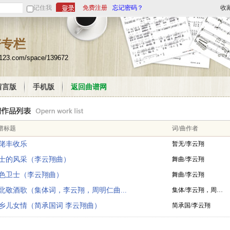
记住我
免费注册
忘记密码？
收
谱专栏
u123.com/space/139672
留言版
手机版
返回曲谱网
谱标题
词/曲作者
佬丰收乐
暂无/李云翔
士的风采（李云翔曲）
舞曲/李云翔
色卫士（李云翔曲）
舞曲/李云翔
北敬酒歌（集体词，李云翔，周明仁曲...
集体/李云翔，周…
乡儿女情（简承国词 李云翔曲）
简承国/李云翔