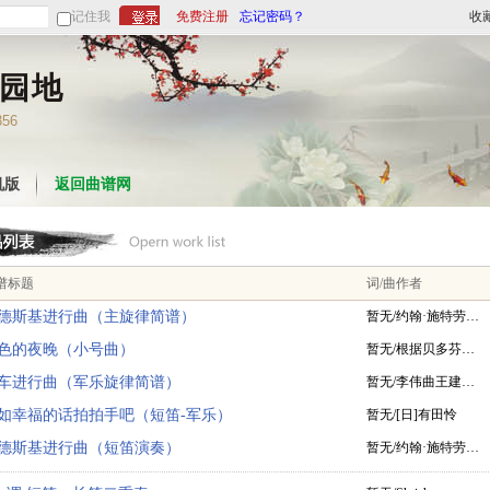
记住我
免费注册
忘记密码？
收
园地
356
机版
返回曲谱网
谱标题
词/曲作者
德斯基进行曲（主旋律简谱）
暂无/约翰·施特劳…
色的夜晚（小号曲）
暂无/根据贝多芬…
车进行曲（军乐旋律简谱）
暂无/李伟曲王建…
如幸福的话拍拍手吧（短笛-军乐）
暂无/[日]有田怜
德斯基进行曲（短笛演奏）
暂无/约翰·施特劳…