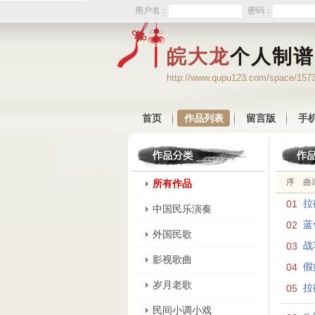
用户名：
密码：
皖大龙
个人制谱
http://www.qupu123.com/space/157
首页
作品列表
留言版
手
序
曲
所有作品
01
拉
中国民乐演奏
02
蓝
外国民歌
03
战
影视歌曲
04
假
岁月老歌
05
拉
民间小调小戏