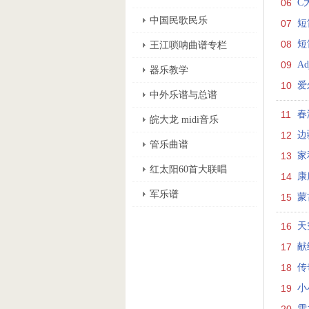
06
C
中国民歌民乐
07
短
08
短
王江唢呐曲谱专栏
09
Ad
器乐教学
10
爱
中外乐谱与总谱
11
春
皖大龙 midi音乐
12
边
管乐曲谱
13
家
红太阳60首大联唱
14
康
军乐谱
15
蒙
16
天
17
献
18
传
19
小
雪