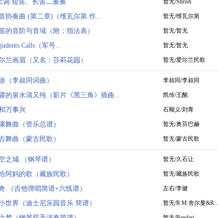
大调 短笛、长笛二重奏
暂无/Shrish
笛协奏曲 (第二章)（维瓦尔第 作...
暂无/维瓦尔第
笛的音阶与音域（附：指法表）
暂无/暂无
judents Calls（军号...
暂无/暂无
尔兰画眉（又名：莎莉花园）
暂无/爱尔兰民歌
游（李叔同词曲）
李叔同/李叔同
疆的泉水清又纯（影片《黑三角》插曲...
凯传/王酩
和万事兴
石顺义/刘青
康舞曲（管乐总谱）
暂无/奥芬巴赫
古舞曲（蒙古民歌）
暂无/蒙古民歌
空之城 （钢琴谱）
暂无/久石让
给阿妈的歌（藏族民歌）
暂无/藏族民歌
奇 （吉他弹唱简谱+六线谱）
左右/李健
小世界（迪士尼乐园音乐 简谱）
暂无/R.M.舍尔曼&R
之梦（钢琴双手演奏简谱）
暂无/Bandari