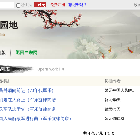
记住我
免费注册
忘记密码？
收
园地
356
机版
返回曲谱网
谱标题
词/曲作者
民并肩向前进（70年代军乐）
暂无/中国人民解…
们走在大路上（军乐旋律简谱）
暂无/劫夫
民军队忠于党（军乐旋律简谱）
暂无/肖民
国人民解放军进行曲（军乐旋律简谱）
暂无/郑律成
共 4 条记录 1/1 页