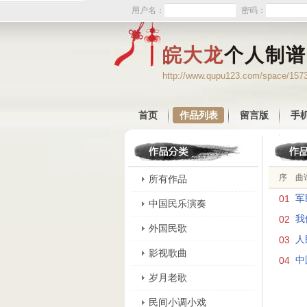
用户名：
密码：
皖大龙
个人制谱
http://www.qupu123.com/space/157
首页
作品列表
留言版
手
序
曲
所有作品
01
军
中国民乐演奏
02
我
外国民歌
03
人
影视歌曲
04
中
岁月老歌
民间小调小戏