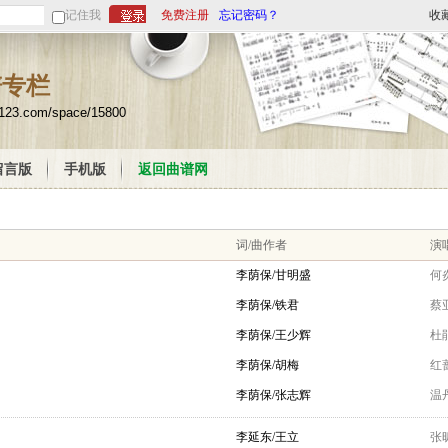
记住我
免费注册
忘记密码？
收
谱专栏
u123.com/space/15800
留言版
手机版
返回曲谱网
词/曲作者
演唱
李荫保/甘明盛
何
李荫保/铁君
蔡
李荫保/王少辉
杜
）
李荫保/胡梅
红
）
李荫保/张志辉
温
李延东/王立
张