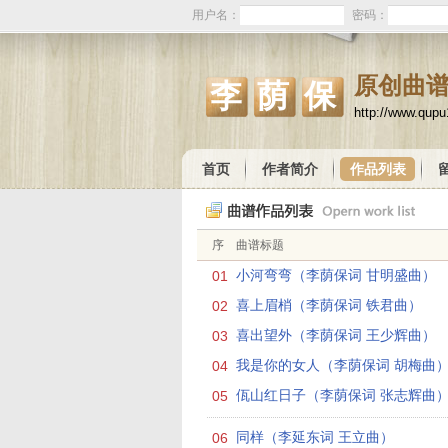
用户名：
密码：
原创曲
李荫保
http://www.qup
首页
作者简介
作品列表
序
曲谱标题
01
小河弯弯（李荫保词 甘明盛曲）
02
喜上眉梢（李荫保词 铁君曲）
03
喜出望外（李荫保词 王少辉曲）
04
我是你的女人（李荫保词 胡梅曲
05
佤山红日子（李荫保词 张志辉曲
06
同样（李延东词 王立曲）