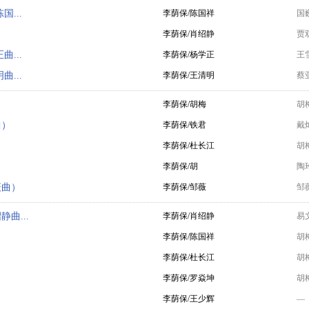
...
李荫保/陈国祥
国
李荫保/肖绍静
贾
...
李荫保/杨学正
王
...
李荫保/王清明
蔡
李荫保/胡梅
胡
曲）
李荫保/铁君
戴
李荫保/杜长江
胡
李荫保/胡
陶
薇曲）
李荫保/邹薇
邹
曲...
李荫保/肖绍静
易
李荫保/陈国祥
胡
李荫保/杜长江
胡
李荫保/罗焱坤
胡
李荫保/王少辉
—