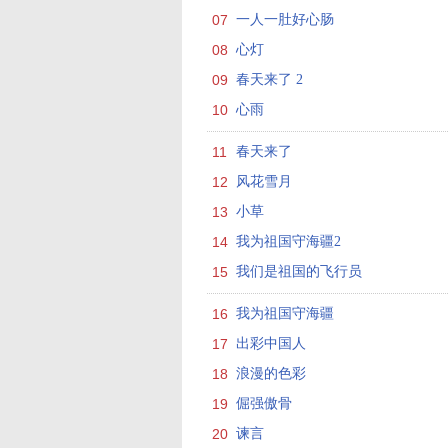
07
一人一肚好心肠
08
心灯
09
春天来了 2
10
心雨
11
春天来了
12
风花雪月
13
小草
14
我为祖国守海疆2
15
我们是祖国的飞行员
16
我为祖国守海疆
17
出彩中国人
18
浪漫的色彩
19
倔强傲骨
20
谏言