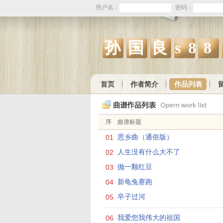
用户名：
密码：
孙国良s88
首页
作者简介
作品列表
序
曲谱标题
01
思乡曲（通俗版）
02
人生没有什么大不了
03
抛一颗红豆
04
新龟兔赛跑
05
卒子过河
06
我爱您我伟大的祖国