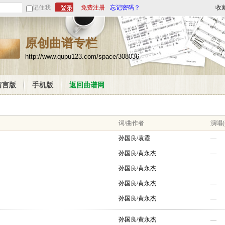
记住我
免费注册
忘记密码？
收
原创曲谱专栏
http://www.qupu123.com/space/308036
留言版
手机版
返回曲谱网
词/曲作者
演唱(
孙国良/袁霞
—
孙国良/黄永杰
—
孙国良/黄永杰
—
孙国良/黄永杰
—
孙国良/黄永杰
—
孙国良/黄永杰
—