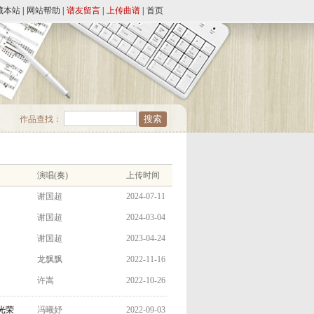
藏本站
|
网站帮助
|
谱友留言
|
上传曲谱
|
首页
作品查找：
演唱(奏)
上传时间
谢国超
2024-07-11
谢国超
2024-03-04
谢国超
2023-04-24
龙飘飘
2022-11-16
许嵩
2022-10-26
陈光荣
冯曦妤
2022-09-03