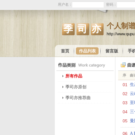
用户名：
密码：
个人制
季司亦
http://www.qup
首页
作品列表
留言版
手
序
曲
所有作品
01
生
季司亦原创
02
云
季司亦推荐曲
03
至
04
三
05
曼
06
A 