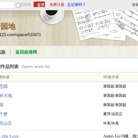
记住我
免费注册
忘记密码？
收
谱园地
u123.com/space/510471
机版
返回曲谱网
谱标题
词/曲作者
态园
谢国超/谢国超
岭大地
谢国超/谢国超
暗
谢国超/谢国超
个梦
雁萍/吉田正
陀山庄
许嵩/许嵩
Little Love
Anders Lee/冯曦…/