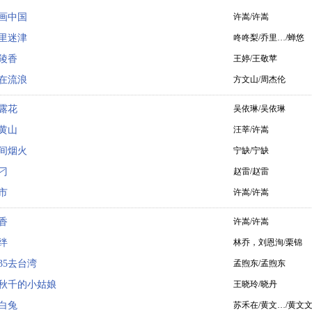
画中国
许嵩/许嵩
里迷津
咚咚梨/乔里…/蝉悠
陵香
王婷/王敬苹
在流浪
方文山/周杰伦
露花
吴依琳/吴依琳
黄山
汪莘/许嵩
间烟火
宁缺/宁缺
刁
赵雷/赵雷
市
许嵩/许嵩
香
许嵩/许嵩
绊
林乔，刘恩洵/栗锦
035去台湾
孟煦东/孟煦东
秋千的小姑娘
王晓玲/晓丹
白兔
苏禾在/黄文…/黄文文