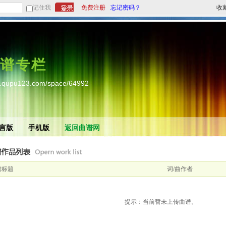
记住我
免费注册
忘记密码？
收
谱专栏
w.qupu123.com/space/64992
言版
手机版
返回曲谱网
谱标题
词/曲作者
提示：当前暂未上传曲谱。