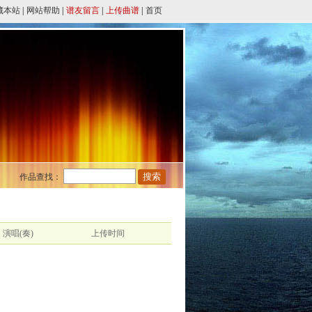
藏本站
|
网站帮助
|
谱友留言
|
上传曲谱
|
首页
作品查找：
演唱(奏)
上传时间