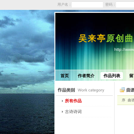
用户名：
密码：
吴来亭
原创曲
http://ww
首页
作者简介
作品列表
留
序
曲
所有作品
古诗诗词