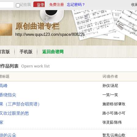
记住我
免费注册
忘记密码？
收
原创曲谱专栏
http://www.qupu123.com/space/808226
留言版
手机版
返回曲谱网
谱标题
词/曲作者
高峰
孙仪/汤尼
香绕指尖
一笑/一笑
果（三声部合唱简谱）
施碧梧/邰肇玫
又吹过眼里的愁
路小可/路小可
家
张灵茹/陈伟
游的云朵
暂无/云南山歌