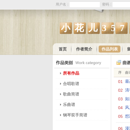
用户名：
密码：
小花儿357
首页
作者简介
作品列表
序
曲
所有作品
01
最
合唱歌谱
02
清
歌曲简谱
03
如
乐曲谱
04
风
钢琴双手简谱
05
想
06
漫