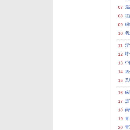
07
最
08
红
09
唱
10
我
11
浮
12
呼
13
中
14
送
15
又
16
缘
17
远
18
雨
19
青
20
青