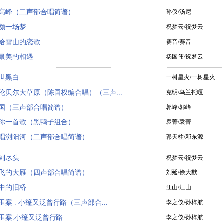
高峰（二声部合唱简谱）
孙仪/汤尼
颜一场梦
祝梦云/祝梦云
给雪山的恋歌
赛音/赛音
最美的相遇
杨国伟/祝梦云
世黑白
一树星火/一树星火
伦贝尔大草原（陈国权编合唱）（三声...
克明/乌兰托嘎
国（三声部合唱简谱）
郭峰/郭峰
你一首歌（黑鸭子组合）
袁菁/袁菁
唱浏阳河（二声部合唱简谱）
郭天柱/邓东源
到尽头
祝梦云/祝梦云
飞的大雁（四声部合唱简谱）
刘延/徐大猷
中的旧桥
江山/江山
玉案 . 小篷又泛曾行路（三声部合...
李之仪/孙梓航
玉案.小篷又泛曾行路
李之仪/孙梓航