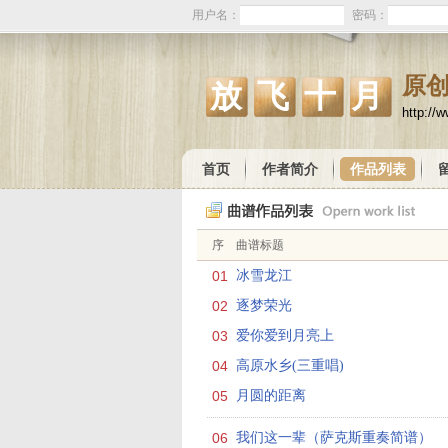
用户名：
密码：
原
放飞十月
http://
首页
作者简介
作品列表
序
曲谱标题
01
冰雪龙江
02
逐梦荣光
03
爱你爱到月亮上
04
高原水乡(三重唱)
05
月圆的距离
06
我们这一辈（萨克斯重奏简谱）