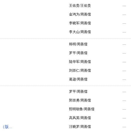
王佑贵/王佑贵
—
金鸿为/周善儒
—
李晓军/周善儒
—
李大山/周善儒
—
韩明/周善儒
—
罗平/周善儒
—
陆华军/周善儒
—
）
刘崇仁/周善儒
—
葛逊/周善儒
—
罗平/周善儒
—
郭崇勇/周善儒
—
熙明朝鲁/周善儒
—
高风英/周善儒
—
版...
汪晓罗/周善儒
—