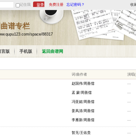
记住我
免费注册
忘记密码？
收
创曲谱专栏
www.qupu123.com/space/88317
留言版
手机版
返回曲谱网
词/曲作者
演唱(
赵国伟/周善儒
—
孟 蒙/周善儒
—
冯亚妮/周善儒
—
姜凤清/周善儒
—
李雁新/周善儒
—
暂无/王佑贵
—