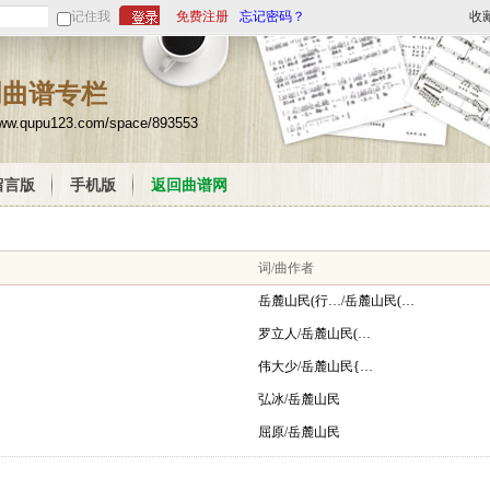
记住我
免费注册
忘记密码？
收
创曲谱专栏
www.qupu123.com/space/893553
留言版
手机版
返回曲谱网
词/曲作者
岳麓山民(行…/岳麓山民(…
罗立人/岳麓山民(…
伟大少/岳麓山民{…
弘冰/岳麓山民
屈原/岳麓山民