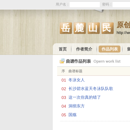
用户名：
密码：
原
岳麓山民
http://
首页
作者简介
作品列表
序
曲谱标题
01
冬泳女人
02
长沙碧水蓝天冬泳队队歌
03
这一次你真的错了
04
洞彻东方
05
国殇