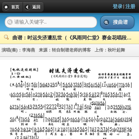
|
登录
注册
首页
返回
搜曲谱
曲谱：时运失济遭乱世（《风雨同仁堂》赛金花唱段、琴谱）
演唱(奏)：
李海燕
来源：
转自制谱老师的博客
上传：
秋叶起舞