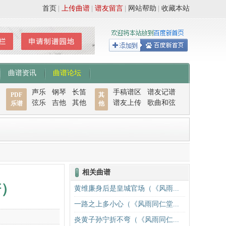
首页
|
上传曲谱
|
谱友留言
|
网站帮助
|
收藏本站
曲谱资讯
曲谱论坛
声乐
钢琴
长笛
手稿谱区
谱友记谱
PDF
其
弦乐
吉他
其他
谱友上传
歌曲和弦
乐谱
他
相关曲谱
谱）
黄维廉身后是皇城官场（《风雨...
一路之上多小心（《风雨同仁堂...
炎黄子孙宁折不弯（《风雨同仁...