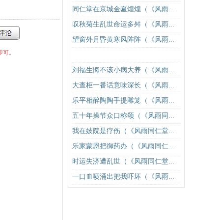
同仁堂在京城金匾煌煌（《风雨...
叹秋菊生乱世命运多舛（《风雨...
望窗外月昏黄寒风阵阵（《风雨...
即可。
刘福生悔不该小病大养（《风雨...
大查柜一番话意味深长（《风雨...
乐平相醉陶陶手提雕笼（《风雨...
五十年操节众口称颂（《风雨同...
我在妓院是疗伤（《风雨同仁堂...
乐家蒙恩把御药办（《风雨同仁...
时运失济遭乱世（《风雨同仁堂...
一口血喷涌出把我吓坏（《风雨...