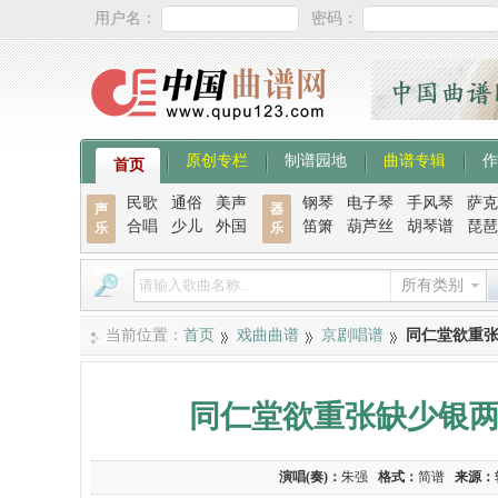
用户名：
密码：
原创专栏
制谱园地
曲谱专辑
作
首页
民歌
通俗
美声
钢琴
电子琴
手风琴
萨克
声
器
合唱
少儿
外国
笛箫
葫芦丝
胡琴谱
琵琶
乐
乐
所有类别
当前位置：
首页
戏曲曲谱
京剧唱谱
同仁堂欲重
同仁堂欲重张缺少银
演唱(奏)：
朱强
格式：
简谱
来源：