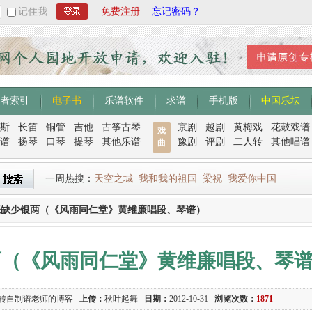
记住我
免费注册
忘记密码？
者索引
电子书
乐谱软件
求谱
手机版
中国乐坛
斯
长笛
铜管
吉他
古筝古琴
京剧
越剧
黄梅戏
花鼓戏谱
戏
谱
扬琴
口琴
提琴
其他乐谱
豫剧
评剧
二人转
其他唱谱
曲
一周热搜：
天空之城
我和我的祖国
梁祝
我爱你中国
张缺少银两（《风雨同仁堂》黄维廉唱段、琴谱）
两（《风雨同仁堂》黄维廉唱段、琴
转自制谱老师的博客
上传：
秋叶起舞
日期：
2012-10-31
浏览次数：
1871