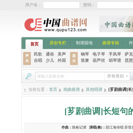
用户名：
密码：
原创专栏
制谱园地
曲谱专辑
作
首页
民歌
通俗
美声
钢琴
电子琴
手风琴
萨克
声
器
合唱
少儿
外国
笛箫
葫芦丝
胡琴谱
琵琶
乐
乐
所有类别
当前位置：
首页
戏曲曲谱
其他唱谱
[芗剧曲调]
[芗剧曲调]长短
作曲：
陈彬记谱
演唱(奏)：
邵江海传唱 苏登