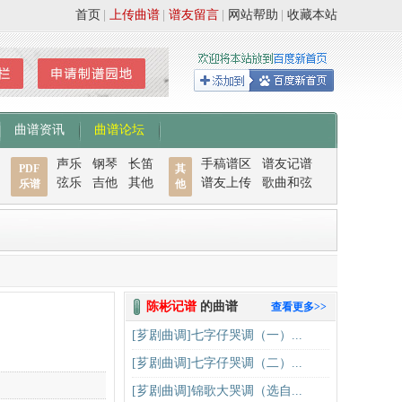
首页
|
上传曲谱
|
谱友留言
|
网站帮助
|
收藏本站
曲谱资讯
曲谱论坛
声乐
钢琴
长笛
手稿谱区
谱友记谱
PDF
其
弦乐
吉他
其他
谱友上传
歌曲和弦
乐谱
他
陈彬记谱
的曲谱
查看更多>>
[芗剧曲调]七字仔哭调（一）...
[芗剧曲调]七字仔哭调（二）...
[芗剧曲调]锦歌大哭调（选自...