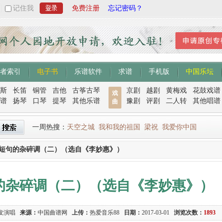
记住我
免费注册
忘记密码？
者索引
电子书
乐谱软件
求谱
手机版
中国乐坛
斯
长笛
铜管
吉他
古筝古琴
京剧
越剧
黄梅戏
花鼓戏谱
戏
谱
扬琴
口琴
提琴
其他乐谱
豫剧
评剧
二人转
其他唱谱
曲
一周热搜：
天空之城
我和我的祖国
梁祝
我爱你中国
长短句的杂碎调（二）（选自《李妙惠》）
句的杂碎调（二）（选自《李妙惠》）
发演唱
来源：
中国曲谱网
上传：
热爱音乐88
日期：
2017-03-01
浏览次数：
1893