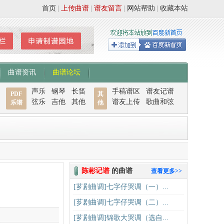
首页
|
上传曲谱
|
谱友留言
|
网站帮助
|
收藏本站
曲谱资讯
曲谱论坛
声乐
钢琴
长笛
手稿谱区
谱友记谱
PDF
其
弦乐
吉他
其他
谱友上传
歌曲和弦
乐谱
他
陈彬记谱
的曲谱
查看更多>>
[芗剧曲调]七字仔哭调（一）...
[芗剧曲调]七字仔哭调（二）...
[芗剧曲调]锦歌大哭调（选自...