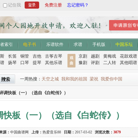
记住我
免费注册
忘记密码？
者索引
电子书
乐谱软件
求谱
手机版
中国乐坛
斯
长笛
铜管
吉他
古筝古琴
京剧
越剧
黄梅戏
花鼓戏谱
戏
谱
扬琴
口琴
提琴
其他乐谱
豫剧
评剧
二人转
其他唱谱
曲
一周热搜：
天空之城
我和我的祖国
梁祝
我爱你中国
杂碎调快板（一）（选自《白蛇传》）
碎调快板（一）（选自《白蛇传》）
来源：
中国曲谱网
上传：
热爱音乐88
日期：
2017-03-02
浏览次数：
3079