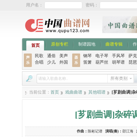
用户名：
密码：
原创专栏
制谱园地
曲谱专辑
作
首页
民歌
通俗
美声
钢琴
电子琴
手风琴
萨克
声
器
合唱
少儿
外国
笛箫
葫芦丝
胡琴谱
琵琶
乐
乐
所有类别
当前位置：
首页
戏曲曲谱
其他唱谱
[芗剧曲调]
[芗剧曲调]杂
作曲：
陈彬记谱
演唱(奏)：
邵江海